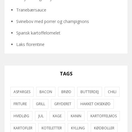
Tranebærsauce
Svinebov med porrer og champignons
Spansk kartoffelomelet
Laks florentine
TAGS
ASPARGES
BACON
BRØD
BUTTERDEJ
CHILI
FRITURE
GRILL
GRYDERET
HAKKET OKSEKØD
HVIDLØG
JUL
KAGE
KANIN
KARTOFFELMOS
KARTOFLER
KOTELETTER
KYLLING
KØDBOLLER