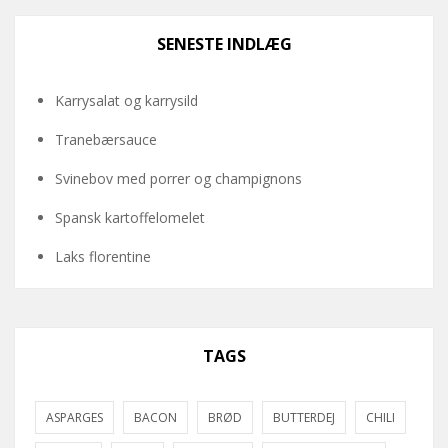
SENESTE INDLÆG
Karrysalat og karrysild
Tranebærsauce
Svinebov med porrer og champignons
Spansk kartoffelomelet
Laks florentine
TAGS
ASPARGES
BACON
BRØD
BUTTERDEJ
CHILI