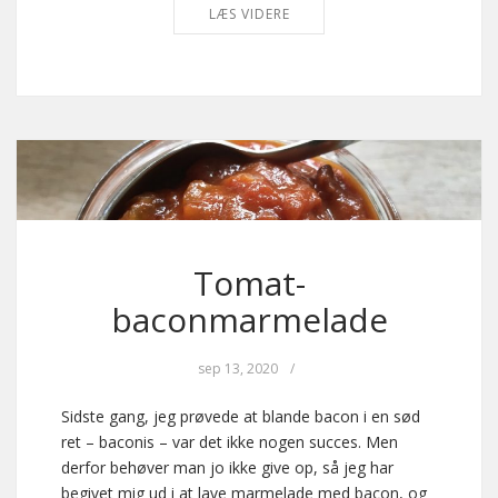
LÆS VIDERE
Tomat-
baconmarmelade
sep 13, 2020
/
Sidste gang, jeg prøvede at blande bacon i en sød
ret – baconis – var det ikke nogen succes. Men
derfor behøver man jo ikke give op, så jeg har
begivet mig ud i at lave marmelade med bacon, og