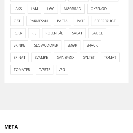
LAKS
LAM
LØG
MØRBRAD
OKSEKØD
OST
PARMESAN
PASTA
PATE
PEBERFRUGT
REJER
RIS
ROSENKÅL
SALAT
SAUCE
SKINKE
SLOWCOOKER
SMØR
SNACK
SPINAT
SVAMPE
SVINEKØD
SYLTET
TOMAT
TOMATER
TÆRTE
ÆG
META