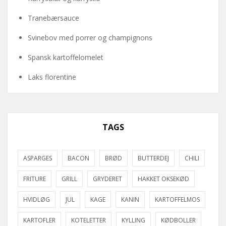
Tranebærsauce
Svinebov med porrer og champignons
Spansk kartoffelomelet
Laks florentine
TAGS
ASPARGES
BACON
BRØD
BUTTERDEJ
CHILI
FRITURE
GRILL
GRYDERET
HAKKET OKSEKØD
HVIDLØG
JUL
KAGE
KANIN
KARTOFFELMOS
KARTOFLER
KOTELETTER
KYLLING
KØDBOLLER