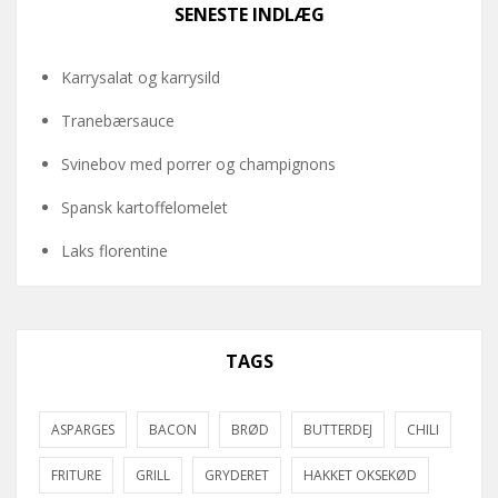
SENESTE INDLÆG
Karrysalat og karrysild
Tranebærsauce
Svinebov med porrer og champignons
Spansk kartoffelomelet
Laks florentine
TAGS
ASPARGES
BACON
BRØD
BUTTERDEJ
CHILI
FRITURE
GRILL
GRYDERET
HAKKET OKSEKØD