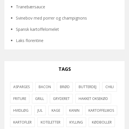
Tranebærsauce
Svinebov med porrer og champignons
Spansk kartoffelomelet
Laks florentine
TAGS
ASPARGES
BACON
BRØD
BUTTERDEJ
CHILI
FRITURE
GRILL
GRYDERET
HAKKET OKSEKØD
HVIDLØG
JUL
KAGE
KANIN
KARTOFFELMOS
KARTOFLER
KOTELETTER
KYLLING
KØDBOLLER