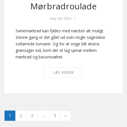
Mørbradroulade
mar 08, 2020
/
Svinemørbrad kan fyldes med næsten alt muligt.
Denne gang er det gået ud over nogle sagesløse
soltørrede tomater. Og for at snige lidt ekstra
grønsager ind, kom der et lag spinat mellem
mørbrad og baconsvøbet.
LÆS VIDERE
1
2
3
…
5