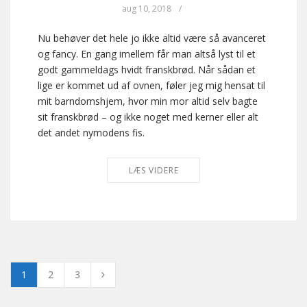
aug 10, 2018
/
Nu behøver det hele jo ikke altid være så avanceret
og fancy. En gang imellem får man altså lyst til et
godt gammeldags hvidt franskbrød. Når sådan et
lige er kommet ud af ovnen, føler jeg mig hensat til
mit barndomshjem, hvor min mor altid selv bagte
sit franskbrød – og ikke noget med kerner eller alt
det andet nymodens fis.
LÆS VIDERE
1
2
3