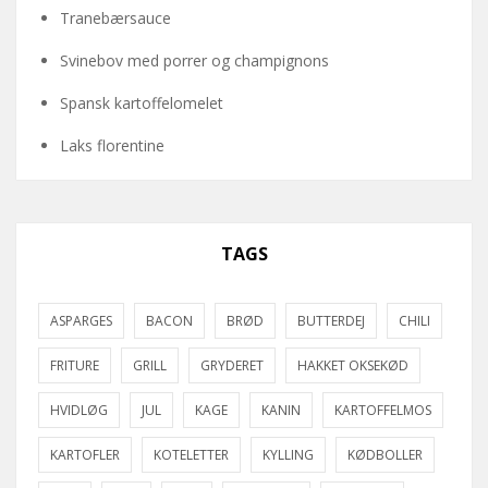
Tranebærsauce
Svinebov med porrer og champignons
Spansk kartoffelomelet
Laks florentine
TAGS
ASPARGES
BACON
BRØD
BUTTERDEJ
CHILI
FRITURE
GRILL
GRYDERET
HAKKET OKSEKØD
HVIDLØG
JUL
KAGE
KANIN
KARTOFFELMOS
KARTOFLER
KOTELETTER
KYLLING
KØDBOLLER