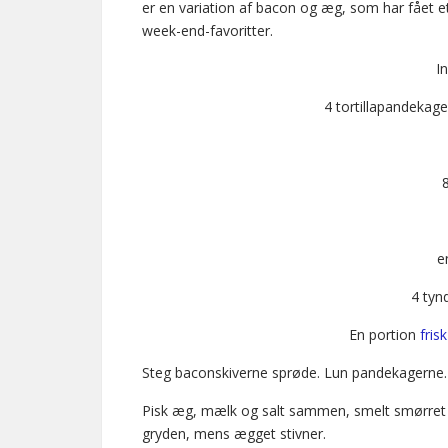
er en variation af bacon og æg, som har fået et 
week-end-favoritter.
I
4 tortillapandekage
e
4 tyn
En portion
fris
Steg baconskiverne sprøde. Lun pandekagerne.
Pisk æg, mælk og salt sammen, smelt smørret i 
gryden, mens ægget stivner.