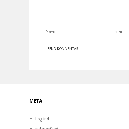
META
Log ind
Indlægsfeed