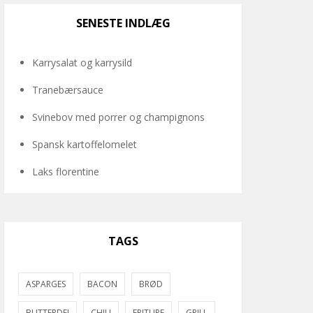
SENESTE INDLÆG
Karrysalat og karrysild
Tranebærsauce
Svinebov med porrer og champignons
Spansk kartoffelomelet
Laks florentine
TAGS
ASPARGES
BACON
BRØD
BUTTERDEJ
CHILI
FRITURE
GRILL