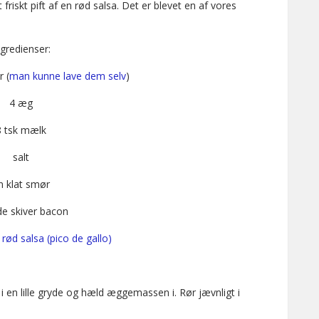
friskt pift af en rød salsa. Det er blevet en af vores
ngredienser:
r (
man kunne lave dem selv
)
4 æg
8 tsk mælk
salt
n klat smør
de skiver bacon
k rød salsa (pico de gallo)
en lille gryde og hæld æggemassen i. Rør jævnligt i