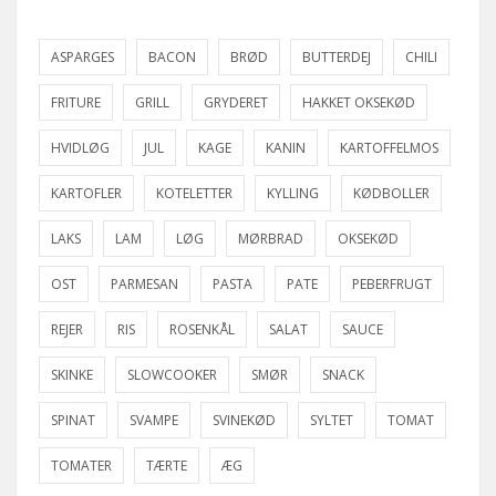
ASPARGES
BACON
BRØD
BUTTERDEJ
CHILI
FRITURE
GRILL
GRYDERET
HAKKET OKSEKØD
HVIDLØG
JUL
KAGE
KANIN
KARTOFFELMOS
KARTOFLER
KOTELETTER
KYLLING
KØDBOLLER
LAKS
LAM
LØG
MØRBRAD
OKSEKØD
OST
PARMESAN
PASTA
PATE
PEBERFRUGT
REJER
RIS
ROSENKÅL
SALAT
SAUCE
SKINKE
SLOWCOOKER
SMØR
SNACK
SPINAT
SVAMPE
SVINEKØD
SYLTET
TOMAT
TOMATER
TÆRTE
ÆG