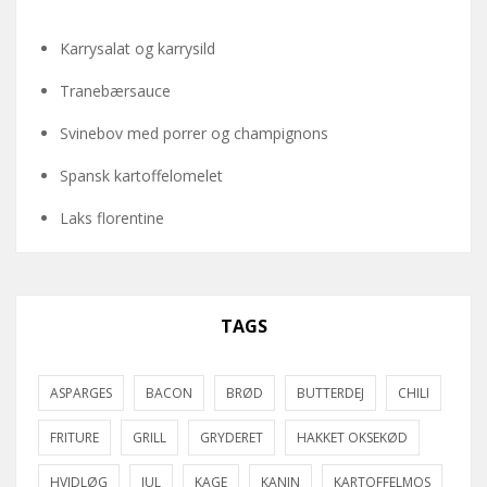
Karrysalat og karrysild
Tranebærsauce
Svinebov med porrer og champignons
Spansk kartoffelomelet
Laks florentine
TAGS
ASPARGES
BACON
BRØD
BUTTERDEJ
CHILI
FRITURE
GRILL
GRYDERET
HAKKET OKSEKØD
HVIDLØG
JUL
KAGE
KANIN
KARTOFFELMOS