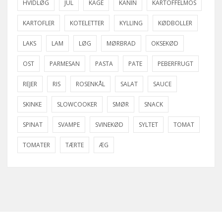
HVIDLØG
JUL
KAGE
KANIN
KARTOFFELMOS
KARTOFLER
KOTELETTER
KYLLING
KØDBOLLER
LAKS
LAM
LØG
MØRBRAD
OKSEKØD
OST
PARMESAN
PASTA
PATE
PEBERFRUGT
REJER
RIS
ROSENKÅL
SALAT
SAUCE
SKINKE
SLOWCOOKER
SMØR
SNACK
SPINAT
SVAMPE
SVINEKØD
SYLTET
TOMAT
TOMATER
TÆRTE
ÆG