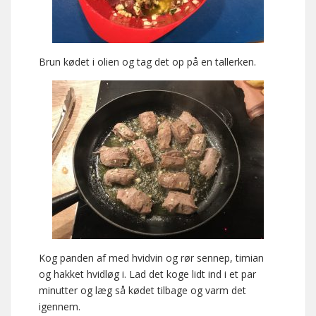
Brun kødet i olien og tag det op på en tallerken.
Kog panden af med hvidvin og rør sennep, timian
og hakket hvidløg i. Lad det koge lidt ind i et par
minutter og læg så kødet tilbage og varm det
igennem.