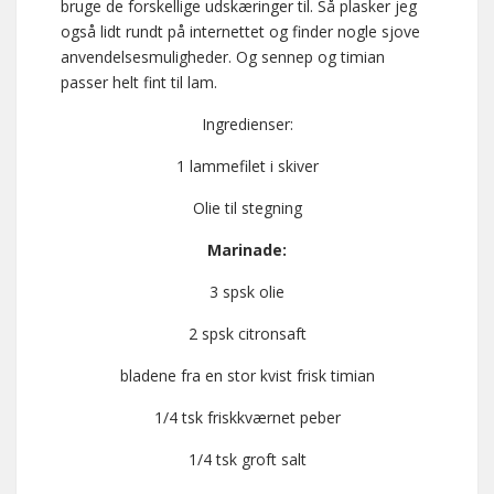
bruge de forskellige udskæringer til. Så plasker jeg
også lidt rundt på internettet og finder nogle sjove
anvendelsesmuligheder. Og sennep og timian
passer helt fint til lam.
Ingredienser:
1 lammefilet i skiver
Olie til stegning
Marinade:
3 spsk olie
2 spsk citronsaft
bladene fra en stor kvist frisk timian
1/4 tsk friskkværnet peber
1/4 tsk groft salt