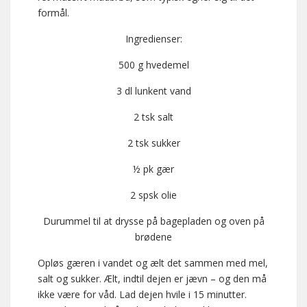
formål.
Ingredienser:
500 g hvedemel
3 dl lunkent vand
2 tsk salt
2 tsk sukker
½ pk gær
2 spsk olie
Durummel til at drysse på bagepladen og oven på
brødene
Opløs gæren i vandet og ælt det sammen med mel,
salt og sukker. Ælt, indtil dejen er jævn – og den må
ikke være for våd. Lad dejen hvile i 15 minutter.