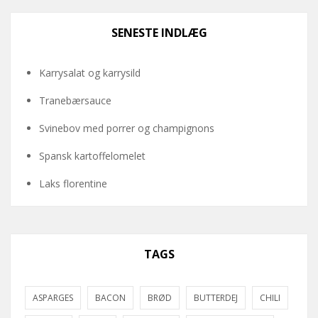
SENESTE INDLÆG
Karrysalat og karrysild
Tranebærsauce
Svinebov med porrer og champignons
Spansk kartoffelomelet
Laks florentine
TAGS
ASPARGES
BACON
BRØD
BUTTERDEJ
CHILI