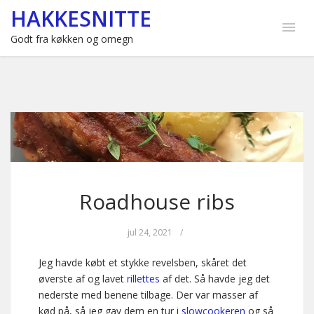
HAKKESNITTE
Godt fra køkken og omegn
Roadhouse ribs
jul 24, 2021
/
Jeg havde købt et stykke revelsben, skåret det
øverste af og lavet
rillettes
af det. Så havde jeg det
nederste med benene tilbage. Der var masser af
kød på, så jeg gav dem en tur i
slowcookeren
og så