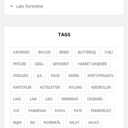
Laks florentine
TAGS
ASPARGES
BACON
BRØD
BUTTERDEJ
CHILI
FRITURE
GRILL
GRYDERET
HAKKET OKSEKØD
HVIDLØG
JUL
KAGE
KANIN
KARTOFFELMOS
KARTOFLER
KOTELETTER
KYLLING
KØDBOLLER
LAKS
LAM
LØG
MØRBRAD
OKSEKØD
OST
PARMESAN
PASTA
PATE
PEBERFRUGT
REJER
RIS
ROSENKÅL
SALAT
SAUCE