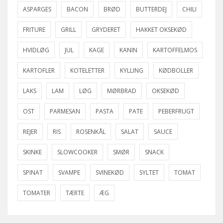
ASPARGES
BACON
BRØD
BUTTERDEJ
CHILI
FRITURE
GRILL
GRYDERET
HAKKET OKSEKØD
HVIDLØG
JUL
KAGE
KANIN
KARTOFFELMOS
KARTOFLER
KOTELETTER
KYLLING
KØDBOLLER
LAKS
LAM
LØG
MØRBRAD
OKSEKØD
OST
PARMESAN
PASTA
PATE
PEBERFRUGT
REJER
RIS
ROSENKÅL
SALAT
SAUCE
SKINKE
SLOWCOOKER
SMØR
SNACK
SPINAT
SVAMPE
SVINEKØD
SYLTET
TOMAT
TOMATER
TÆRTE
ÆG