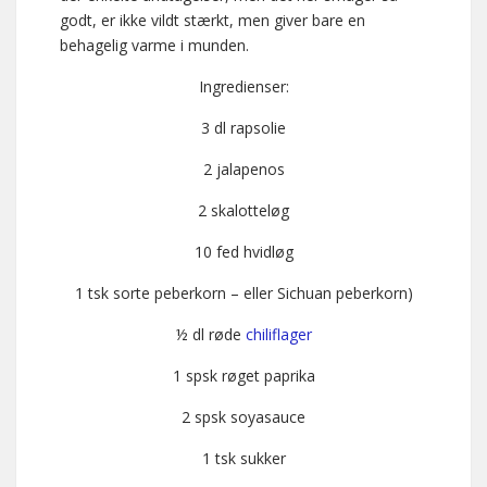
godt, er ikke vildt stærkt, men giver bare en
behagelig varme i munden.
Ingredienser:
3 dl rapsolie
2 jalapenos
2 skalotteløg
10 fed hvidløg
1 tsk sorte peberkorn – eller Sichuan peberkorn)
½ dl røde
chiliflager
1 spsk røget paprika
2 spsk soyasauce
1 tsk sukker