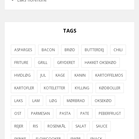
TAGS
ASPARGES
BACON
BRØD
BUTTERDEJ
CHILI
FRITURE
GRILL
GRYDERET
HAKKET OKSEKØD
HVIDLØG
JUL
KAGE
KANIN
KARTOFFELMOS
KARTOFLER
KOTELETTER
KYLLING
KØDBOLLER
LAKS
LAM
LØG
MØRBRAD
OKSEKØD
OST
PARMESAN
PASTA
PATE
PEBERFRUGT
REJER
RIS
ROSENKÅL
SALAT
SAUCE
SKINKE
SLOWCOOKER
SMØR
SNACK