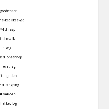
ngredienser:
 hakket oksekød
3/4 dl rasp
1 dl mælk
1 æg
sk dijonsennep
1 revet løg
lt og peber
e til stegning
il saucen:
 hakket løg