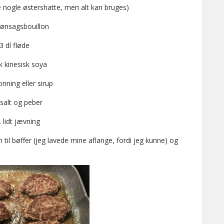
 nogle østershatte, men alt kan bruges)
rønsagsbouillon
3 dl fløde
k kinesisk soya
onning eller sirup
 salt og peber
. lidt jævning
til bøffer (jeg lavede mine aflange, fordi jeg kunne) og