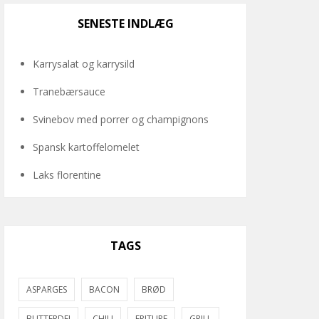
SENESTE INDLÆG
Karrysalat og karrysild
Tranebærsauce
Svinebov med porrer og champignons
Spansk kartoffelomelet
Laks florentine
TAGS
ASPARGES
BACON
BRØD
BUTTERDEJ
CHILI
FRITURE
GRILL