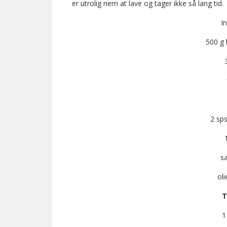
er utrolig nem at lave og tager ikke så lang tid.
I
500 g
2 sp
sa
oli
T
1