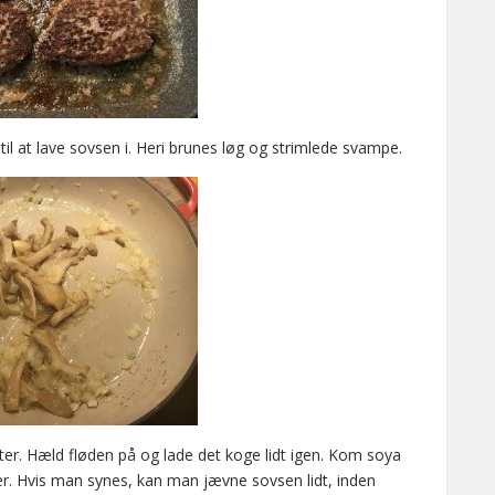
l at lave sovsen i. Heri brunes løg og strimlede svampe.
ter. Hæld fløden på og lade det koge lidt igen. Kom soya
er. Hvis man synes, kan man jævne sovsen lidt, inden