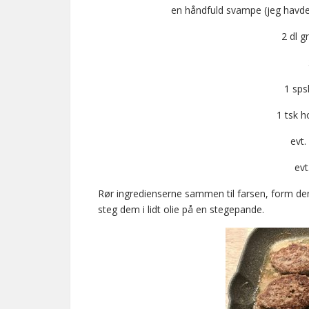
en håndfuld svampe (jeg havde
2 dl g
1 sps
1 tsk h
evt.
evt
Rør ingredienserne sammen til farsen, form den 
steg dem i lidt olie på en stegepande.