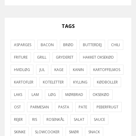
TAGS
ASPARGES
BACON
BRØD
BUTTERDEJ
CHILI
FRITURE
GRILL
GRYDERET
HAKKET OKSEKØD
HVIDLØG
JUL
KAGE
KANIN
KARTOFFELMOS
KARTOFLER
KOTELETTER
KYLLING
KØDBOLLER
LAKS
LAM
LØG
MØRBRAD
OKSEKØD
OST
PARMESAN
PASTA
PATE
PEBERFRUGT
REJER
RIS
ROSENKÅL
SALAT
SAUCE
SKINKE
SLOWCOOKER
SMØR
SNACK