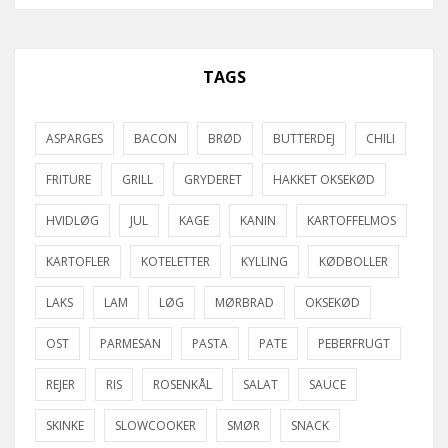
TAGS
ASPARGES
BACON
BRØD
BUTTERDEJ
CHILI
FRITURE
GRILL
GRYDERET
HAKKET OKSEKØD
HVIDLØG
JUL
KAGE
KANIN
KARTOFFELMOS
KARTOFLER
KOTELETTER
KYLLING
KØDBOLLER
LAKS
LAM
LØG
MØRBRAD
OKSEKØD
OST
PARMESAN
PASTA
PATE
PEBERFRUGT
REJER
RIS
ROSENKÅL
SALAT
SAUCE
SKINKE
SLOWCOOKER
SMØR
SNACK