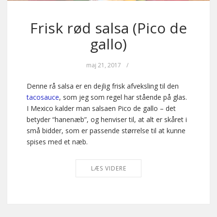
Frisk rød salsa (Pico de
gallo)
maj 21, 2017
/
Denne rå salsa er en dejlig frisk afveksling til den
tacosauce
, som jeg som regel har stående på glas.
I Mexico kalder man salsaen Pico de gallo – det
betyder “hanenæb”, og henviser til, at alt er skåret i
små bidder, som er passende størrelse til at kunne
spises med et næb.
LÆS VIDERE