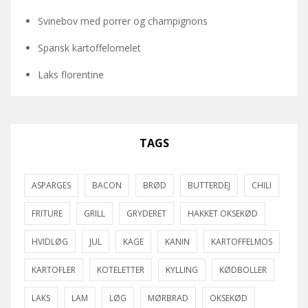
Svinebov med porrer og champignons
Spansk kartoffelomelet
Laks florentine
TAGS
ASPARGES
BACON
BRØD
BUTTERDEJ
CHILI
FRITURE
GRILL
GRYDERET
HAKKET OKSEKØD
HVIDLØG
JUL
KAGE
KANIN
KARTOFFELMOS
KARTOFLER
KOTELETTER
KYLLING
KØDBOLLER
LAKS
LAM
LØG
MØRBRAD
OKSEKØD