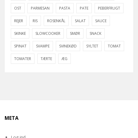
OST
PARMESAN
PASTA
PATE
PEBERFRUGT
REJER
RIS
ROSENKÅL
SALAT
SAUCE
SKINKE
SLOWCOOKER
SMØR
SNACK
SPINAT
SVAMPE
SVINEKØD
SYLTET
TOMAT
TOMATER
TÆRTE
ÆG
META
Log ind