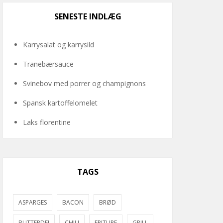
SENESTE INDLÆG
Karrysalat og karrysild
Tranebærsauce
Svinebov med porrer og champignons
Spansk kartoffelomelet
Laks florentine
TAGS
ASPARGES
BACON
BRØD
BUTTERDEJ
CHILI
FRITURE
GRILL