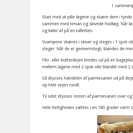
1 sammenpi
Start med at pille løgene og skære dem i tynde 
sammen med timian og skivede hvidløg. Når lø
og køler af på en tallerken.
Svampene skæres i skiver og steges i 1 spsk oli
steger. Når de er gennemstegt, blandes de med 
Filo- eller butterdejen bredes ud på en bagepl
mellem lagene med 2 spsk olie blandet med 2 
Så drysses halvdelen af parmesanen ud på dejen
op hele vejen rundt.
Til sidst drysses resten af parmesanen over 
Hele herligheden sættes i en 180 grader varm ove