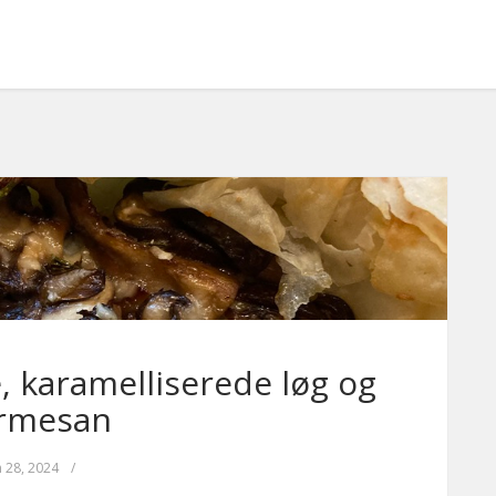
 karamelliserede løg og
rmesan
n 28, 2024
/