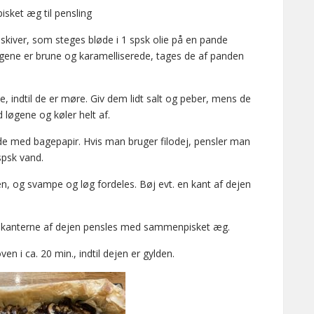
sket æg til pensling
skiver, som steges bløde i 1 spsk olie på en pande
gene er brune og karamelliserede, tages de af panden
e, indtil de er møre. Giv dem lidt salt og peber, mens de
løgene og køler helt af.
ade med bagepapir. Hvis man bruger filodej, pensler man
spsk vand.
, og svampe og løg fordeles. Bøj evt. en kant af dejen
og kanterne af dejen pensles med sammenpisket æg.
n i ca. 20 min., indtil dejen er gylden.