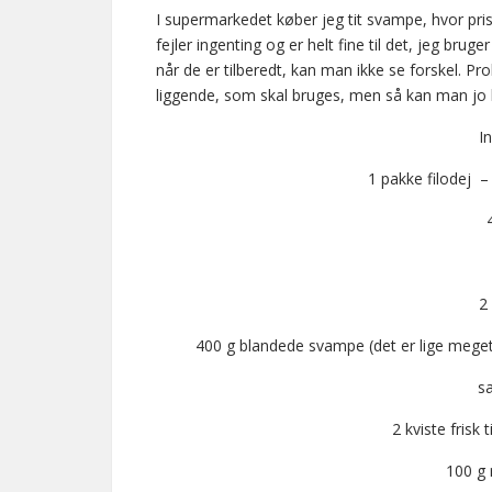
I supermarkedet køber jeg tit svampe, hvor pr
fejler ingenting og er helt fine til det, jeg br
når de er tilberedt, kan man ikke se forskel. P
liggende, som skal bruges, men så kan man jo 
I
1 pakke filodej –
2
400 g blandede svampe (det er lige meget,
sa
2 kviste frisk 
100 g