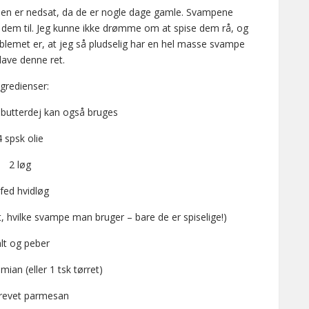
isen er nedsat, da de er nogle dage gamle. Svampene
uger dem til. Jeg kunne ikke drømme om at spise dem rå, og
roblemet er, at jeg så pludselig har en hel masse svampe
lave denne ret.
ngredienser:
 butterdej kan også bruges
4 spsk olie
2 løg
 fed hvidløg
 hvilke svampe man bruger – bare de er spiselige!)
lt og peber
timian (eller 1 tsk tørret)
 revet parmesan