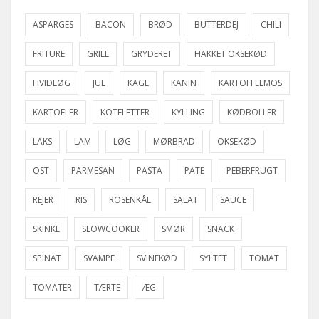
ASPARGES
BACON
BRØD
BUTTERDEJ
CHILI
FRITURE
GRILL
GRYDERET
HAKKET OKSEKØD
HVIDLØG
JUL
KAGE
KANIN
KARTOFFELMOS
KARTOFLER
KOTELETTER
KYLLING
KØDBOLLER
LAKS
LAM
LØG
MØRBRAD
OKSEKØD
OST
PARMESAN
PASTA
PATE
PEBERFRUGT
REJER
RIS
ROSENKÅL
SALAT
SAUCE
SKINKE
SLOWCOOKER
SMØR
SNACK
SPINAT
SVAMPE
SVINEKØD
SYLTET
TOMAT
TOMATER
TÆRTE
ÆG