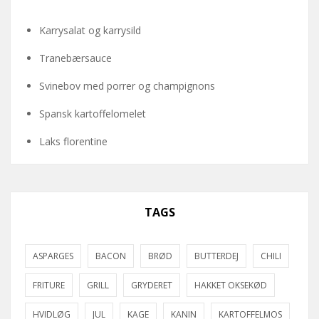
Karrysalat og karrysild
Tranebærsauce
Svinebov med porrer og champignons
Spansk kartoffelomelet
Laks florentine
TAGS
ASPARGES
BACON
BRØD
BUTTERDEJ
CHILI
FRITURE
GRILL
GRYDERET
HAKKET OKSEKØD
HVIDLØG
JUL
KAGE
KANIN
KARTOFFELMOS