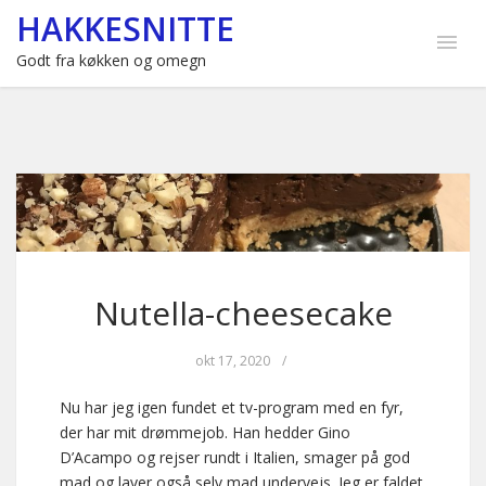
HAKKESNITTE
Godt fra køkken og omegn
Nutella-cheesecake
okt 17, 2020
/
Nu har jeg igen fundet et tv-program med en fyr,
der har mit drømmejob. Han hedder Gino
D’Acampo og rejser rundt i Italien, smager på god
mad og laver også selv mad undervejs. Jeg er faldet