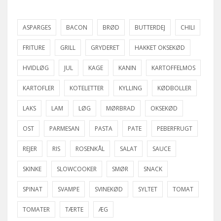
ASPARGES
BACON
BRØD
BUTTERDEJ
CHILI
FRITURE
GRILL
GRYDERET
HAKKET OKSEKØD
HVIDLØG
JUL
KAGE
KANIN
KARTOFFELMOS
KARTOFLER
KOTELETTER
KYLLING
KØDBOLLER
LAKS
LAM
LØG
MØRBRAD
OKSEKØD
OST
PARMESAN
PASTA
PATE
PEBERFRUGT
REJER
RIS
ROSENKÅL
SALAT
SAUCE
SKINKE
SLOWCOOKER
SMØR
SNACK
SPINAT
SVAMPE
SVINEKØD
SYLTET
TOMAT
TOMATER
TÆRTE
ÆG