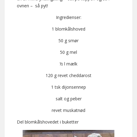
ovnen – så pyt!
Ingredienser:
1 blomkålshoved
50 g smør
50 g mel
½ l mælk
120 g revet cheddarost
1 tsk dijonsennep
salt og peber
revet muskatnød
Del blomkålshovedet i buketter