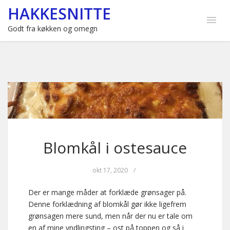
HAKKESNITTE
Godt fra køkken og omegn
Blomkål i ostesauce
okt 17, 2020
/
Der er mange måder at forklæde grønsager på.
Denne forklædning af blomkål gør ikke ligefrem
grønsagen mere sund, men når der nu er tale om
en af mine yndlingsting – ost på toppen og så i