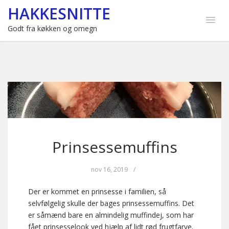
HAKKESNITTE
Godt fra køkken og omegn
Prinsessemuffins
nov 16, 2019
/
Der er kommet en prinsesse i familien, så
selvfølgelig skulle der bages prinsessemuffins. Det
er såmænd bare en almindelig muffindej, som har
fået prinsesselook ved hjælp af lidt rød frugtfarve.