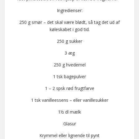
Ingredienser:
250 g smør – det skal være blødt, så tag det ud af
køleskabet i god tid.
250 g sukker
3 æg
250 g hvedemel
1 tsk bagepulver
1 – 2 spsk rød frugtfarve
1 tsk vanilleessens – eller vanillesukker
1½ dl mælk
Glasur
Krymmel eller lignende til pynt