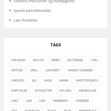
Svinebov med porrer og champignons
Spansk kartoffelomelet
Laks florentine
TAGS
ASPARGES
BACON
BRØD
BUTTERDEJ
CHILI
FRITURE
GRILL
GRYDERET
HAKKET OKSEKØD
HVIDLØG
JUL
KAGE
KANIN
KARTOFFELMOS
KARTOFLER
KOTELETTER
KYLLING
KØDBOLLER
LAKS
LAM
LØG
MØRBRAD
OKSEKØD
OST
PARMESAN
PASTA
PATE
PEBERFRUGT