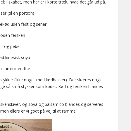
elt i skabet, men her er i korte træk, hvad det går ud på.
ser (til en portion)
vekød uden fedt og sener
oden fersken
lt og peber
sød kinesisk soya
balsamico-eddike
stykker (ikke noget med kødhakker). Der skæres nogle
i lige så små stykker som kødet. Kød og fersken blandes
rskenskiver, og soya og balsamico blandes og serveres
men ellers er vi godt på vej til at ramme.