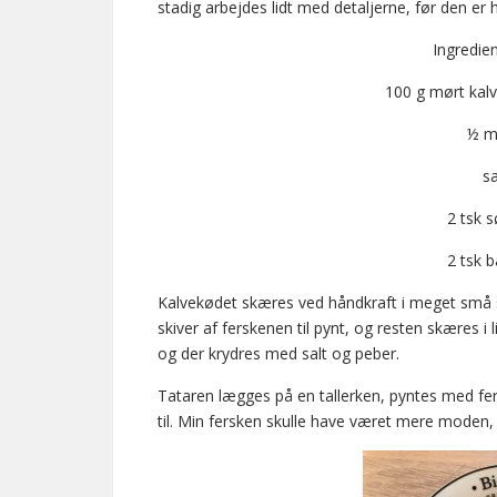
stadig arbejdes lidt med detaljerne, før den er h
Ingredien
100 g mørt kal
½ m
sa
2 tsk 
2 tsk 
Kalvekødet skæres ved håndkraft i meget små 
skiver af ferskenen til pynt, og resten skæres 
og der krydres med salt og peber.
Tataren lægges på en tallerken, pyntes med fe
til. Min fersken skulle have været mere moden, 