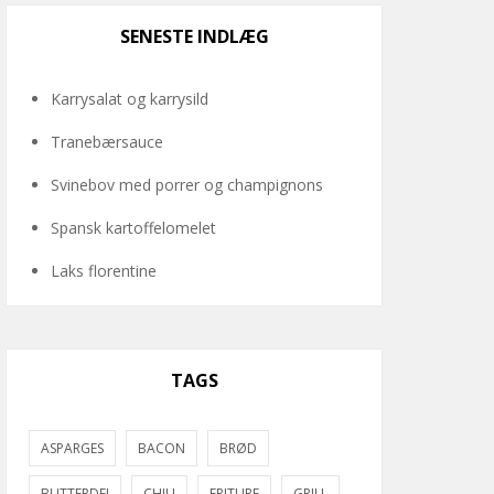
SENESTE INDLÆG
Karrysalat og karrysild
Tranebærsauce
Svinebov med porrer og champignons
Spansk kartoffelomelet
Laks florentine
TAGS
ASPARGES
BACON
BRØD
BUTTERDEJ
CHILI
FRITURE
GRILL