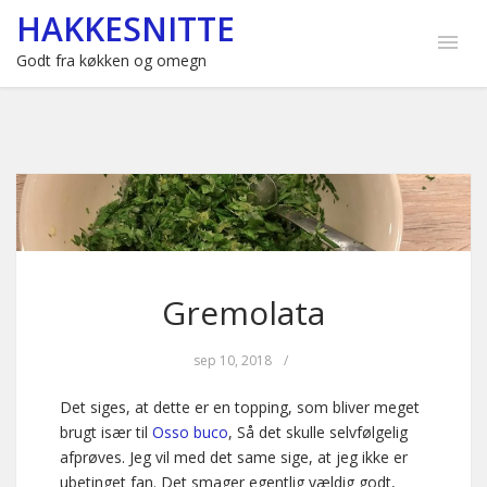
HAKKESNITTE
Godt fra køkken og omegn
Gremolata
sep 10, 2018
/
Det siges, at dette er en topping, som bliver meget
brugt især til
Osso buco
, Så det skulle selvfølgelig
afprøves. Jeg vil med det same sige, at jeg ikke er
ubetinget fan. Det smager egentlig vældig godt,