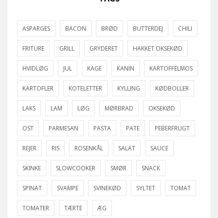
ASPARGES
BACON
BRØD
BUTTERDEJ
CHILI
FRITURE
GRILL
GRYDERET
HAKKET OKSEKØD
HVIDLØG
JUL
KAGE
KANIN
KARTOFFELMOS
KARTOFLER
KOTELETTER
KYLLING
KØDBOLLER
LAKS
LAM
LØG
MØRBRAD
OKSEKØD
OST
PARMESAN
PASTA
PATE
PEBERFRUGT
REJER
RIS
ROSENKÅL
SALAT
SAUCE
SKINKE
SLOWCOOKER
SMØR
SNACK
SPINAT
SVAMPE
SVINEKØD
SYLTET
TOMAT
TOMATER
TÆRTE
ÆG