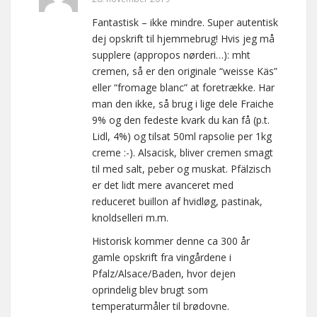
Fantastisk – ikke mindre. Super autentisk
dej opskrift til hjemmebrug! Hvis jeg må
supplere (appropos nørderi…): mht
cremen, så er den originale “weisse Käs”
eller “fromage blanc” at foretrække. Har
man den ikke, så brug i lige dele Fraiche
9% og den fedeste kvark du kan få (p.t.
Lidl, 4%) og tilsat 50ml rapsolie per 1kg
creme :-). Alsacisk, bliver cremen smagt
til med salt, peber og muskat. Pfälzisch
er det lidt mere avanceret med
reduceret buillon af hvidløg, pastinak,
knoldselleri m.m.
Historisk kommer denne ca 300 år
gamle opskrift fra vingårdene i
Pfalz/Alsace/Baden, hvor dejen
oprindelig blev brugt som
temperaturmåler til brødovne.