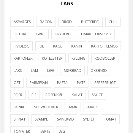
TAGS
ASPARGES
BACON
BRØD
BUTTERDEJ
CHILI
FRITURE
GRILL
GRYDERET
HAKKET OKSEKØD
HVIDLØG
JUL
KAGE
KANIN
KARTOFFELMOS
KARTOFLER
KOTELETTER
KYLLING
KØDBOLLER
LAKS
LAM
LØG
MØRBRAD
OKSEKØD
OST
PARMESAN
PASTA
PATE
PEBERFRUGT
REJER
RIS
ROSENKÅL
SALAT
SAUCE
SKINKE
SLOWCOOKER
SMØR
SNACK
SPINAT
SVAMPE
SVINEKØD
SYLTET
TOMAT
TOMATER
TÆRTE
ÆG