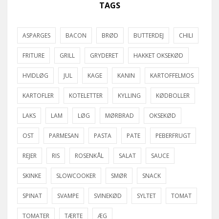
TAGS
ASPARGES
BACON
BRØD
BUTTERDEJ
CHILI
FRITURE
GRILL
GRYDERET
HAKKET OKSEKØD
HVIDLØG
JUL
KAGE
KANIN
KARTOFFELMOS
KARTOFLER
KOTELETTER
KYLLING
KØDBOLLER
LAKS
LAM
LØG
MØRBRAD
OKSEKØD
OST
PARMESAN
PASTA
PATE
PEBERFRUGT
REJER
RIS
ROSENKÅL
SALAT
SAUCE
SKINKE
SLOWCOOKER
SMØR
SNACK
SPINAT
SVAMPE
SVINEKØD
SYLTET
TOMAT
TOMATER
TÆRTE
ÆG