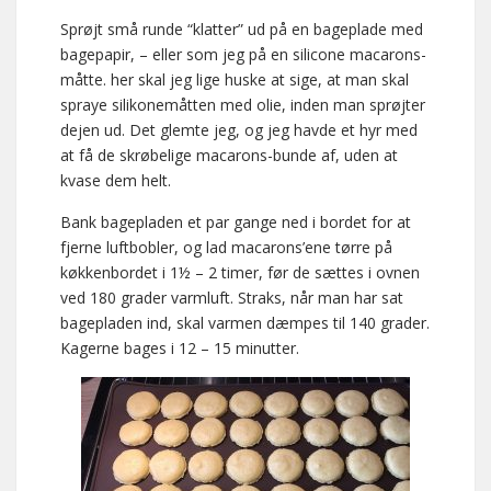
Sprøjt små runde “klatter” ud på en bageplade med
bagepapir, – eller som jeg på en silicone macarons-
måtte. her skal jeg lige huske at sige, at man skal
spraye silikonemåtten med olie, inden man sprøjter
dejen ud. Det glemte jeg, og jeg havde et hyr med
at få de skrøbelige macarons-bunde af, uden at
kvase dem helt.
Bank bagepladen et par gange ned i bordet for at
fjerne luftbobler, og lad macarons’ene tørre på
køkkenbordet i 1½ – 2 timer, før de sættes i ovnen
ved 180 grader varmluft. Straks, når man har sat
bagepladen ind, skal varmen dæmpes til 140 grader.
Kagerne bages i 12 – 15 minutter.