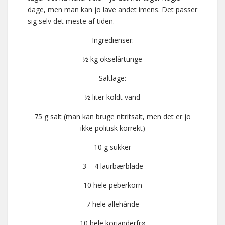
dage, men man kan jo lave andet imens. Det passer
sig selv det meste af tiden.
Ingredienser:
½ kg okselårtunge
Saltlage:
½ liter koldt vand
75 g salt (man kan bruge nitritsalt, men det er jo
ikke politisk korrekt)
10 g sukker
3 – 4 laurbærblade
10 hele peberkorn
7 hele allehånde
10 hele korianderfrø