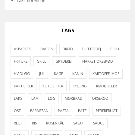
Laks florentine
TAGS
ASPARGES
BACON
BRØD
BUTTERDEJ
CHILI
FRITURE
GRILL
GRYDERET
HAKKET OKSEKØD
HVIDLØG
JUL
KAGE
KANIN
KARTOFFELMOS
KARTOFLER
KOTELETTER
KYLLING
KØDBOLLER
LAKS
LAM
LØG
MØRBRAD
OKSEKØD
OST
PARMESAN
PASTA
PATE
PEBERFRUGT
REJER
RIS
ROSENKÅL
SALAT
SAUCE