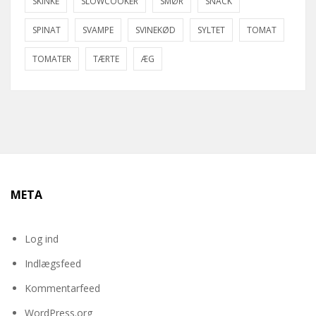
SKINKE
SLOWCOOKER
SMØR
SNACK
SPINAT
SVAMPE
SVINEKØD
SYLTET
TOMAT
TOMATER
TÆRTE
ÆG
META
Log ind
Indlægsfeed
Kommentarfeed
WordPress.org