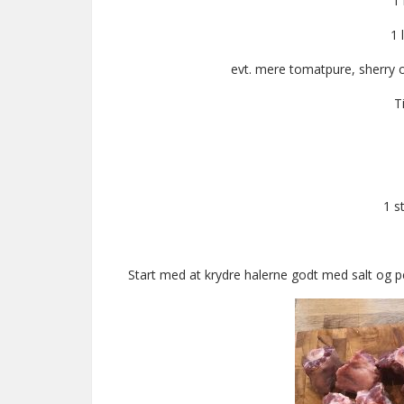
1 
1 
evt. mere tomatpure, sherry og
T
1 st
Start med at krydre halerne godt med salt og 