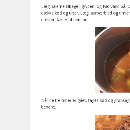
Læg halerne tilbage i gryden, og fyld vand på. D
dække kød og urter. Læg laurbærblad og timian i
næsten falder af benene.
Når de tre timer er gået, tages kød og grønsa
benene.