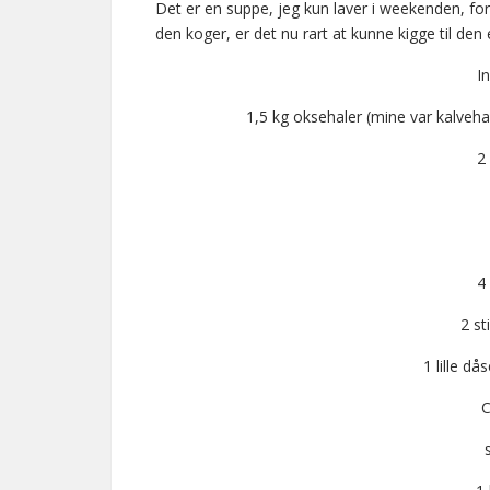
Det er en suppe, jeg kun laver i weekenden, fo
den koger, er det nu rart at kunne kigge til de
I
1,5 kg oksehaler (mine var kalveha
2
4
2 st
1 lille d
C