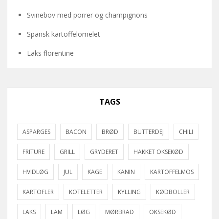
Svinebov med porrer og champignons
Spansk kartoffelomelet
Laks florentine
TAGS
ASPARGES
BACON
BRØD
BUTTERDEJ
CHILI
FRITURE
GRILL
GRYDERET
HAKKET OKSEKØD
HVIDLØG
JUL
KAGE
KANIN
KARTOFFELMOS
KARTOFLER
KOTELETTER
KYLLING
KØDBOLLER
LAKS
LAM
LØG
MØRBRAD
OKSEKØD