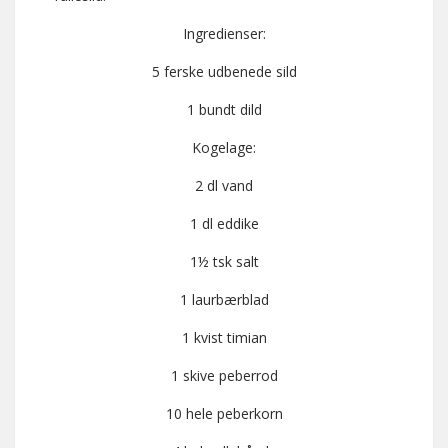
Ingredienser:
5 ferske udbenede sild
1 bundt dild
Kogelage:
2 dl vand
1 dl eddike
1½ tsk salt
1 laurbærblad
1 kvist timian
1 skive peberrod
10 hele peberkorn