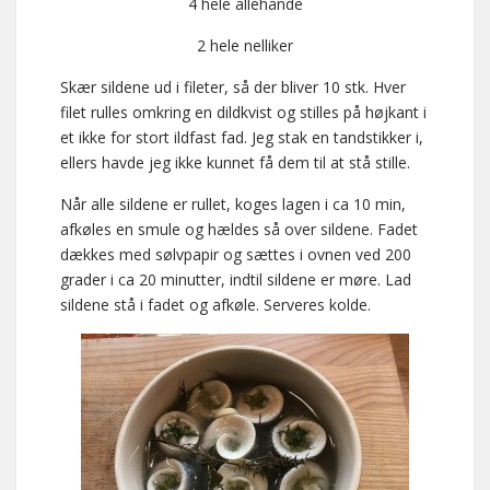
4 hele allehånde
2 hele nelliker
Skær sildene ud i fileter, så der bliver 10 stk. Hver
filet rulles omkring en dildkvist og stilles på højkant i
et ikke for stort ildfast fad. Jeg stak en tandstikker i,
ellers havde jeg ikke kunnet få dem til at stå stille.
Når alle sildene er rullet, koges lagen i ca 10 min,
afkøles en smule og hældes så over sildene. Fadet
dækkes med sølvpapir og sættes i ovnen ved 200
grader i ca 20 minutter, indtil sildene er møre. Lad
sildene stå i fadet og afkøle. Serveres kolde.