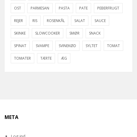
OST
PARMESAN
PASTA
PATE
PEBERFRUGT
REJER
RIS
ROSENKÅL
SALAT
SAUCE
SKINKE
SLOWCOOKER
SMØR
SNACK
SPINAT
SVAMPE
SVINEKØD
SYLTET
TOMAT
TOMATER
TÆRTE
ÆG
META
Log ind