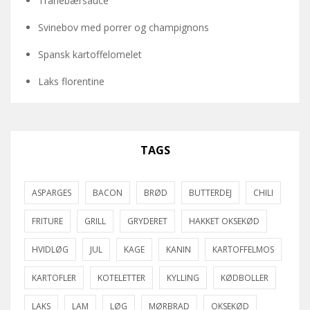
Tranebærsauce
Svinebov med porrer og champignons
Spansk kartoffelomelet
Laks florentine
TAGS
ASPARGES
BACON
BRØD
BUTTERDEJ
CHILI
FRITURE
GRILL
GRYDERET
HAKKET OKSEKØD
HVIDLØG
JUL
KAGE
KANIN
KARTOFFELMOS
KARTOFLER
KOTELETTER
KYLLING
KØDBOLLER
LAKS
LAM
LØG
MØRBRAD
OKSEKØD