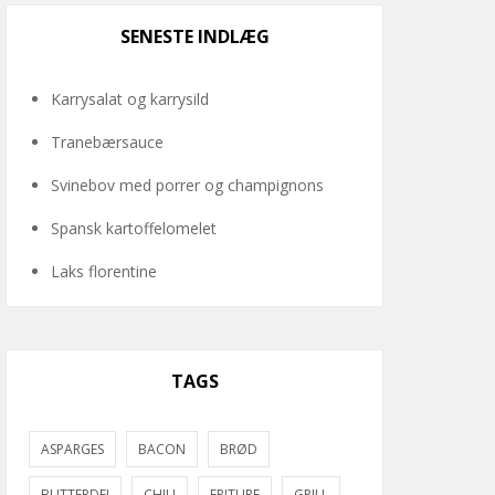
SENESTE INDLÆG
Karrysalat og karrysild
Tranebærsauce
Svinebov med porrer og champignons
Spansk kartoffelomelet
Laks florentine
TAGS
ASPARGES
BACON
BRØD
BUTTERDEJ
CHILI
FRITURE
GRILL