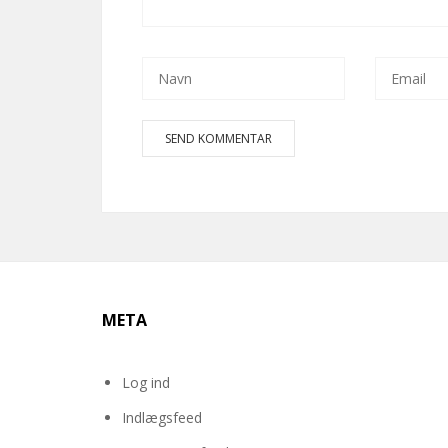
META
Log ind
Indlægsfeed