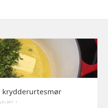
d krydderurtesmør
j 21, 2017
/