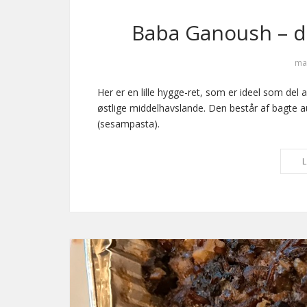
Baba Ganoush – di
ma
Her er en lille hygge-ret, som er ideel som del 
østlige middelhavslande. Den består af bagte au
(sesampasta).
L