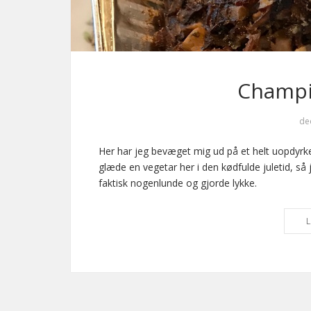
Champi
de
Her har jeg bevæget mig ud på et helt uopdyrket
glæde en vegetar her i den kødfulde juletid, så
faktisk nogenlunde og gjorde lykke.
L