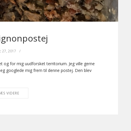
gnonpostej
c 27, 2017
/
 og for mig uudforsket territorium. Jeg ville gerne
 jeg googlede mig frem til denne postej. Den blev
ÆS VIDERE