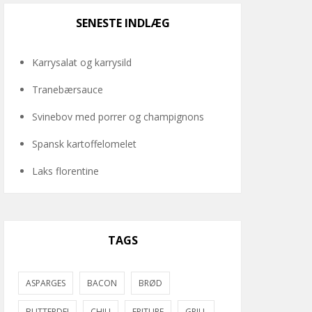
SENESTE INDLÆG
Karrysalat og karrysild
Tranebærsauce
Svinebov med porrer og champignons
Spansk kartoffelomelet
Laks florentine
TAGS
ASPARGES
BACON
BRØD
BUTTERDEJ
CHILI
FRITURE
GRILL