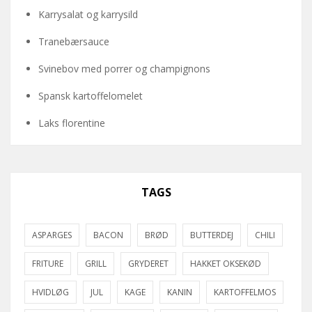
Karrysalat og karrysild
Tranebærsauce
Svinebov med porrer og champignons
Spansk kartoffelomelet
Laks florentine
TAGS
ASPARGES
BACON
BRØD
BUTTERDEJ
CHILI
FRITURE
GRILL
GRYDERET
HAKKET OKSEKØD
HVIDLØG
JUL
KAGE
KANIN
KARTOFFELMOS