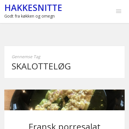
HAKKESNITTE
Godt fra køkken og omegn
Gennemse Tag
SKALOTTELØG
Fransk porresalat