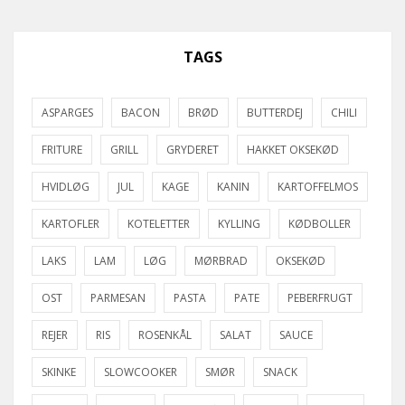
TAGS
ASPARGES
BACON
BRØD
BUTTERDEJ
CHILI
FRITURE
GRILL
GRYDERET
HAKKET OKSEKØD
HVIDLØG
JUL
KAGE
KANIN
KARTOFFELMOS
KARTOFLER
KOTELETTER
KYLLING
KØDBOLLER
LAKS
LAM
LØG
MØRBRAD
OKSEKØD
OST
PARMESAN
PASTA
PATE
PEBERFRUGT
REJER
RIS
ROSENKÅL
SALAT
SAUCE
SKINKE
SLOWCOOKER
SMØR
SNACK