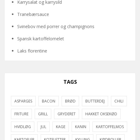
Karrysalat og karrysild
Tranebærsauce
Svinebov med porrer og champignons
Spansk kartoffelomelet
Laks florentine
TAGS
ASPARGES
BACON
BRØD
BUTTERDEJ
CHILI
FRITURE
GRILL
GRYDERET
HAKKET OKSEKØD
HVIDLØG
JUL
KAGE
KANIN
KARTOFFELMOS
KARTOFLER
KOTELETTER
KYLLING
KØDBOLLER