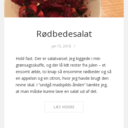
Rødbedesalat
jan 15, 2018
/
Hold fast. Der er salatvarsel. Jeg kiggede i min
grønsagsskuffe, og der lå lidt rester fra julen – et
ensomt æble, to knap så ensomme rødbeder og så
en appelsin og en citron, hvor jeg havde brugt den
revne skal. I “undgå madspilds-ånden” tænkte jeg,
at man måske kunne lave en salat ud af det.
LÆS VIDERE