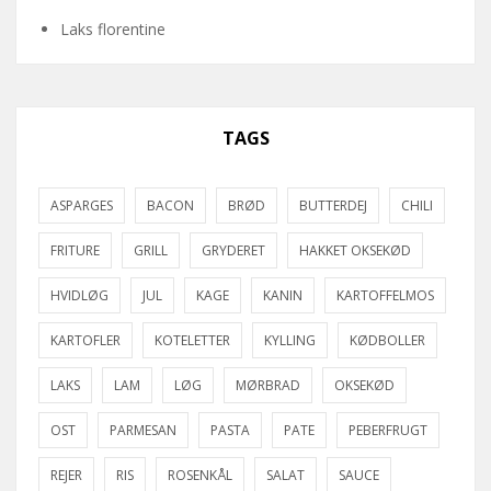
Laks florentine
TAGS
ASPARGES
BACON
BRØD
BUTTERDEJ
CHILI
FRITURE
GRILL
GRYDERET
HAKKET OKSEKØD
HVIDLØG
JUL
KAGE
KANIN
KARTOFFELMOS
KARTOFLER
KOTELETTER
KYLLING
KØDBOLLER
LAKS
LAM
LØG
MØRBRAD
OKSEKØD
OST
PARMESAN
PASTA
PATE
PEBERFRUGT
REJER
RIS
ROSENKÅL
SALAT
SAUCE