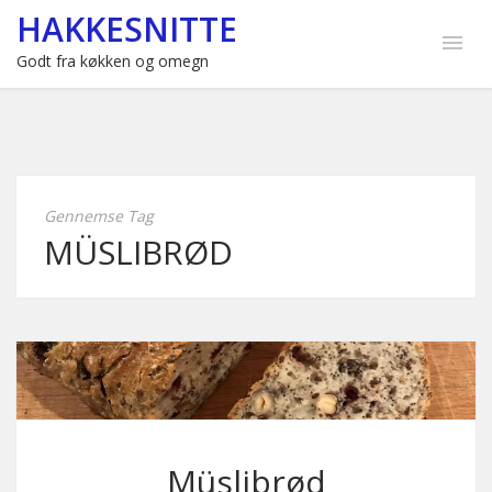
HAKKESNITTE
Godt fra køkken og omegn
Gennemse Tag
MÜSLIBRØD
Müslibrød