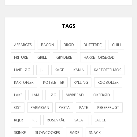
TAGS
ASPARGES
BACON
BRØD
BUTTERDEJ
CHILI
FRITURE
GRILL
GRYDERET
HAKKET OKSEKØD
HVIDLØG
JUL
KAGE
KANIN
KARTOFFELMOS
KARTOFLER
KOTELETTER
KYLLING
KØDBOLLER
LAKS
LAM
LØG
MØRBRAD
OKSEKØD
OST
PARMESAN
PASTA
PATE
PEBERFRUGT
REJER
RIS
ROSENKÅL
SALAT
SAUCE
SKINKE
SLOWCOOKER
SMØR
SNACK