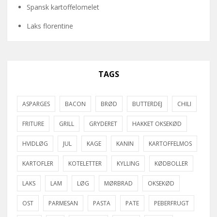
Spansk kartoffelomelet
Laks florentine
TAGS
ASPARGES
BACON
BRØD
BUTTERDEJ
CHILI
FRITURE
GRILL
GRYDERET
HAKKET OKSEKØD
HVIDLØG
JUL
KAGE
KANIN
KARTOFFELMOS
KARTOFLER
KOTELETTER
KYLLING
KØDBOLLER
LAKS
LAM
LØG
MØRBRAD
OKSEKØD
OST
PARMESAN
PASTA
PATE
PEBERFRUGT