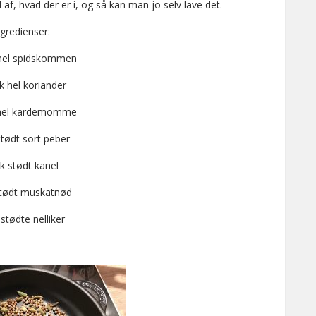
af, hvad der er i, og så kan man jo selv lave det.
ngredienser:
 hel spidskommen
k hel koriander
 hel kardemomme
stødt sort peber
sk stødt kanel
stødt muskatnød
 stødte nelliker