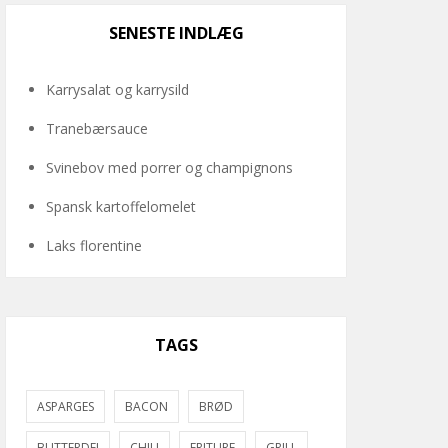
SENESTE INDLÆG
Karrysalat og karrysild
Tranebærsauce
Svinebov med porrer og champignons
Spansk kartoffelomelet
Laks florentine
TAGS
ASPARGES
BACON
BRØD
BUTTERDEJ
CHILI
FRITURE
GRILL