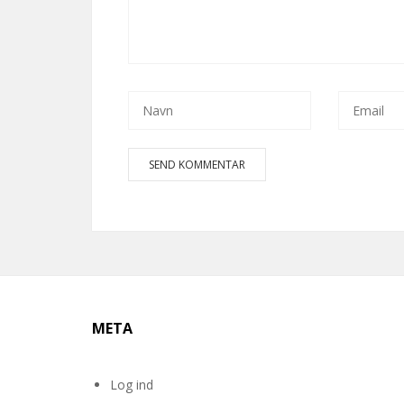
META
Log ind