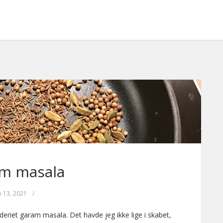
m masala
b 13, 2021
/
ydderiet garam masala. Det havde jeg ikke lige i skabet,