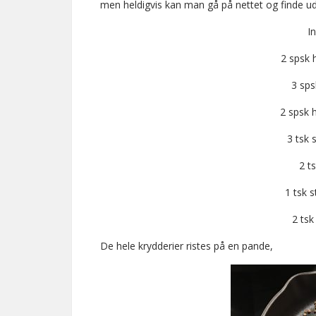
men heldigvis kan man gå på nettet og finde ud 
I
2 spsk
3 sps
2 spsk
3 tsk 
2 t
1 tsk 
2 tsk
De hele krydderier ristes på en pande,