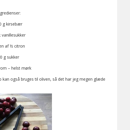
ngredienser:
0 g kirsebær
k vanillesukker
en af ½ citron
0 g sukker
rom – helst mørk
 kan også bruges til oliven, så det har jeg megen glæde