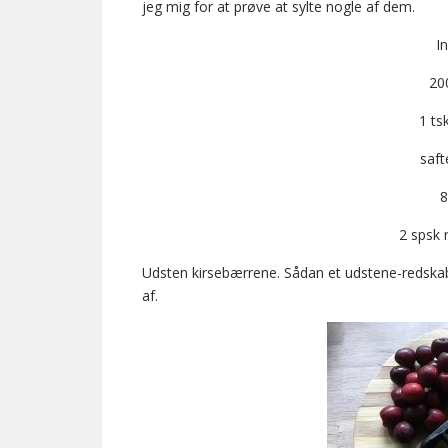
jeg mig for at prøve at sylte nogle af dem.
I
20
1 ts
saft
8
2 spsk 
Udsten kirsebærrene. Sådan et udstene-redskab
af.