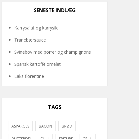
SENESTE INDLÆG
Karrysalat og karrysild
Tranebærsauce
Svinebov med porrer og champignons
Spansk kartoffelomelet
Laks florentine
TAGS
ASPARGES
BACON
BRØD
BUTTERDEJ
CHILI
FRITURE
GRILL