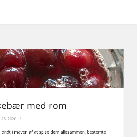
rsebær med rom
n 28, 2020
/
 få ondt i maven af at spise dem allesammen, bestemte