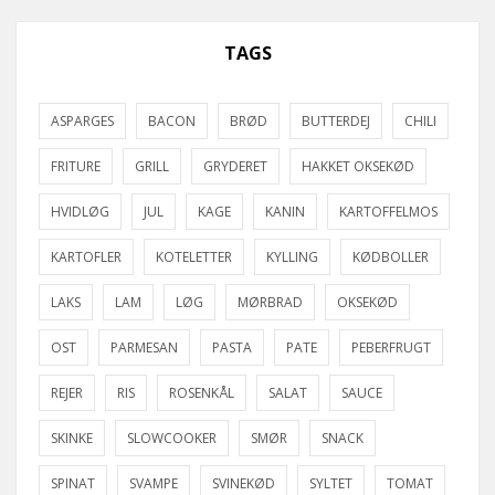
TAGS
ASPARGES
BACON
BRØD
BUTTERDEJ
CHILI
FRITURE
GRILL
GRYDERET
HAKKET OKSEKØD
HVIDLØG
JUL
KAGE
KANIN
KARTOFFELMOS
KARTOFLER
KOTELETTER
KYLLING
KØDBOLLER
LAKS
LAM
LØG
MØRBRAD
OKSEKØD
OST
PARMESAN
PASTA
PATE
PEBERFRUGT
REJER
RIS
ROSENKÅL
SALAT
SAUCE
SKINKE
SLOWCOOKER
SMØR
SNACK
SPINAT
SVAMPE
SVINEKØD
SYLTET
TOMAT