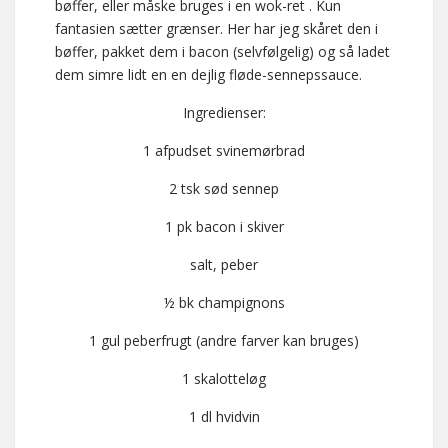
bøffer, eller måske bruges i en wok-ret . Kun
fantasien sætter grænser. Her har jeg skåret den i
bøffer, pakket dem i bacon (selvfølgelig) og så ladet
dem simre lidt en en dejlig fløde-sennepssauce.
Ingredienser:
1 afpudset svinemørbrad
2 tsk sød sennep
1 pk bacon i skiver
salt, peber
½ bk champignons
1 gul peberfrugt (andre farver kan bruges)
1 skalotteløg
1 dl hvidvin