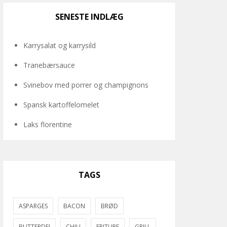
SENESTE INDLÆG
Karrysalat og karrysild
Tranebærsauce
Svinebov med porrer og champignons
Spansk kartoffelomelet
Laks florentine
TAGS
ASPARGES
BACON
BRØD
BUTTERDEJ
CHILI
FRITURE
GRILL