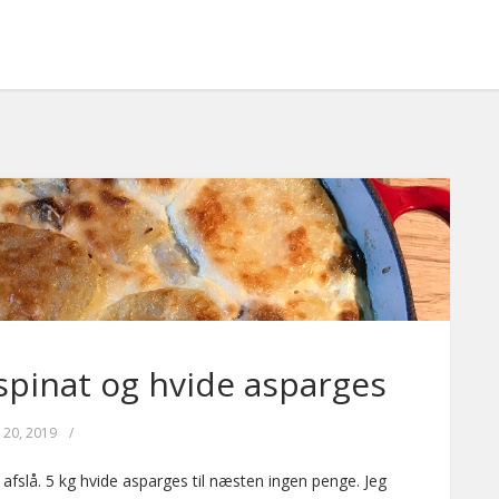
spinat og hvide asparges
l 20, 2019
/
 afslå. 5 kg hvide asparges til næsten ingen penge. Jeg