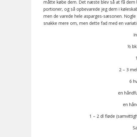
måtte købe dem. Det næste blev så at få dem 
portioner, og så opbevarede jeg dem i køleskabet,
men de varede hele asparges-sæsonen. Nogle af 
snakke mere om, men dette fad med en variation
I
½ bk
2 – 3 mel
6 h
en håndf
en hånd
1 – 2 dl fløde (samvitt
Sa