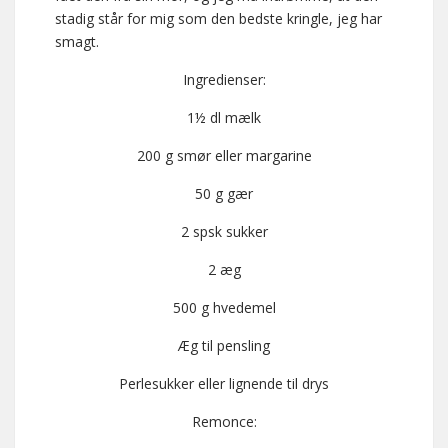
stadig står for mig som den bedste kringle, jeg har
smagt.
Ingredienser:
1½ dl mælk
200 g smør eller margarine
50 g gær
2 spsk sukker
2 æg
500 g hvedemel
Æg til pensling
Perlesukker eller lignende til drys
Remonce: