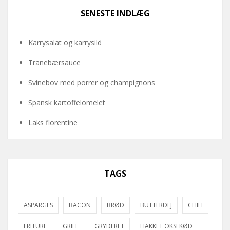
SENESTE INDLÆG
Karrysalat og karrysild
Tranebærsauce
Svinebov med porrer og champignons
Spansk kartoffelomelet
Laks florentine
TAGS
ASPARGES
BACON
BRØD
BUTTERDEJ
CHILI
FRITURE
GRILL
GRYDERET
HAKKET OKSEKØD