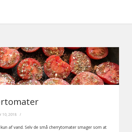
ertomater
r 10, 2018
/
t kun af vand. Selv de små cherrytomater smager som at