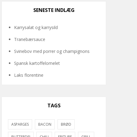
SENESTE INDLÆG
Karrysalat og karrysild
Tranebærsauce
Svinebov med porrer og champignons
Spansk kartoffelomelet
Laks florentine
TAGS
ASPARGES
BACON
BRØD
BUTTERDEJ
CHILI
FRITURE
GRILL