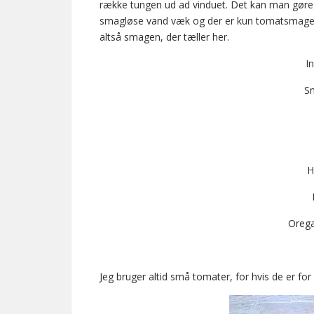
række tungen ud ad vinduet. Det kan man gøre 
smagløse vand væk og der er kun tomatsmagen t
altså smagen, der tæller her.
I
S
H
Orega
Jeg bruger altid små tomater, for hvis de er for