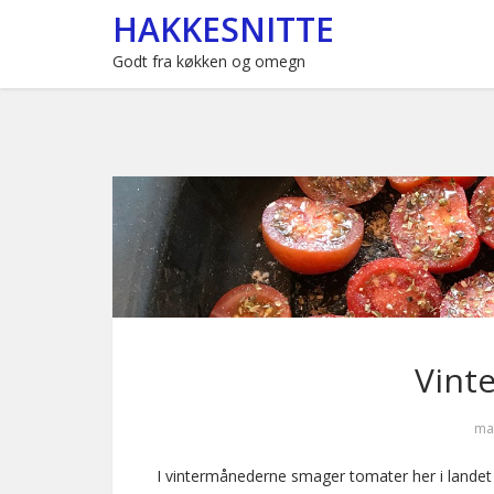
HAKKESNITTE
Godt fra køkken og omegn
Vint
ma
I vintermånederne smager tomater her i lande