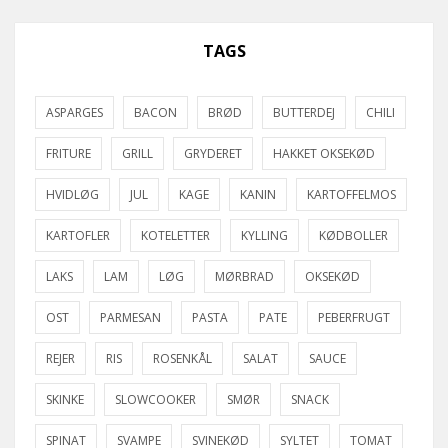
TAGS
ASPARGES
BACON
BRØD
BUTTERDEJ
CHILI
FRITURE
GRILL
GRYDERET
HAKKET OKSEKØD
HVIDLØG
JUL
KAGE
KANIN
KARTOFFELMOS
KARTOFLER
KOTELETTER
KYLLING
KØDBOLLER
LAKS
LAM
LØG
MØRBRAD
OKSEKØD
OST
PARMESAN
PASTA
PATE
PEBERFRUGT
REJER
RIS
ROSENKÅL
SALAT
SAUCE
SKINKE
SLOWCOOKER
SMØR
SNACK
SPINAT
SVAMPE
SVINEKØD
SYLTET
TOMAT