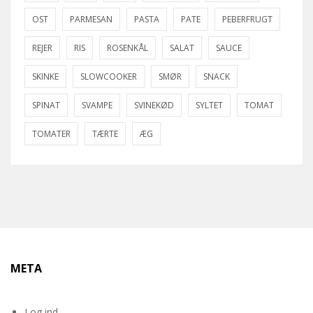
OST
PARMESAN
PASTA
PATE
PEBERFRUGT
REJER
RIS
ROSENKÅL
SALAT
SAUCE
SKINKE
SLOWCOOKER
SMØR
SNACK
SPINAT
SVAMPE
SVINEKØD
SYLTET
TOMAT
TOMATER
TÆRTE
ÆG
META
Log ind