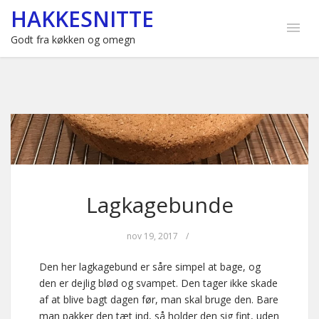
HAKKESNITTE
Godt fra køkken og omegn
Lagkagebunde
nov 19, 2017
/
Den her lagkagebund er såre simpel at bage, og
den er dejlig blød og svampet. Den tager ikke skade
af at blive bagt dagen før, man skal bruge den. Bare
man pakker den tæt ind, så holder den sig fint, uden