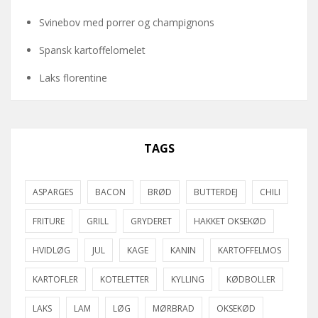
Svinebov med porrer og champignons
Spansk kartoffelomelet
Laks florentine
TAGS
ASPARGES
BACON
BRØD
BUTTERDEJ
CHILI
FRITURE
GRILL
GRYDERET
HAKKET OKSEKØD
HVIDLØG
JUL
KAGE
KANIN
KARTOFFELMOS
KARTOFLER
KOTELETTER
KYLLING
KØDBOLLER
LAKS
LAM
LØG
MØRBRAD
OKSEKØD