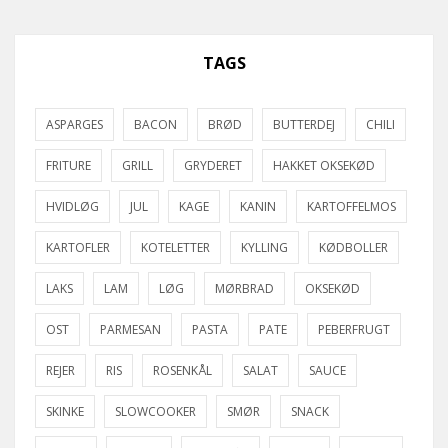
TAGS
ASPARGES
BACON
BRØD
BUTTERDEJ
CHILI
FRITURE
GRILL
GRYDERET
HAKKET OKSEKØD
HVIDLØG
JUL
KAGE
KANIN
KARTOFFELMOS
KARTOFLER
KOTELETTER
KYLLING
KØDBOLLER
LAKS
LAM
LØG
MØRBRAD
OKSEKØD
OST
PARMESAN
PASTA
PATE
PEBERFRUGT
REJER
RIS
ROSENKÅL
SALAT
SAUCE
SKINKE
SLOWCOOKER
SMØR
SNACK