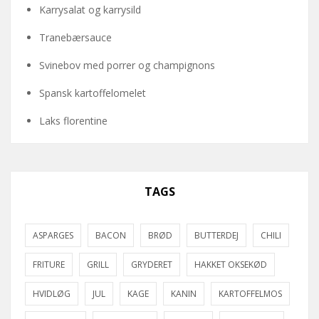
Karrysalat og karrysild
Tranebærsauce
Svinebov med porrer og champignons
Spansk kartoffelomelet
Laks florentine
TAGS
ASPARGES
BACON
BRØD
BUTTERDEJ
CHILI
FRITURE
GRILL
GRYDERET
HAKKET OKSEKØD
HVIDLØG
JUL
KAGE
KANIN
KARTOFFELMOS