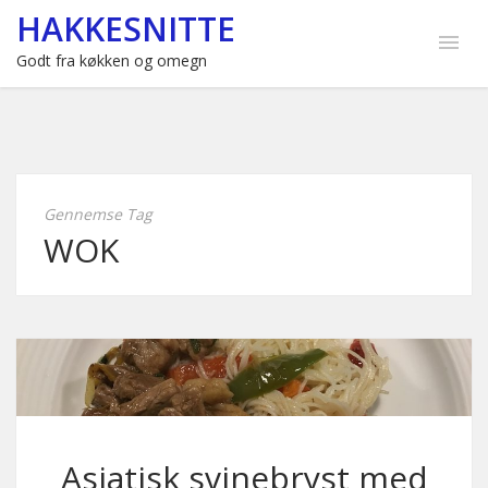
HAKKESNITTE
Godt fra køkken og omegn
Gennemse Tag
WOK
Asiatisk svinebryst med